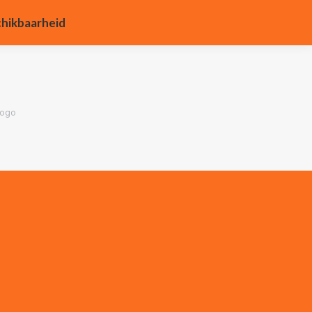
hikbaarheid
chikbaarheid
Logo